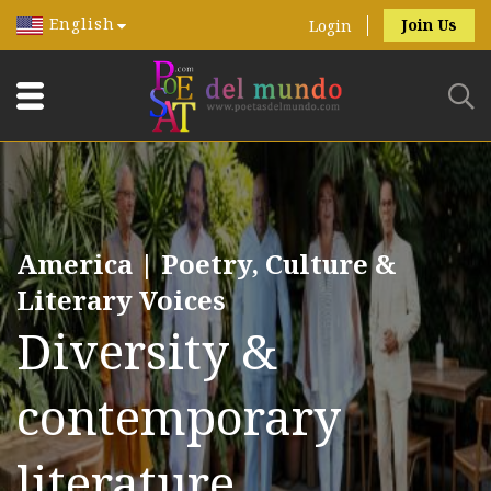
English
Join Us
Login
America | Poetry, Culture &
Literary Voices
Diversity &
contemporary
literature.