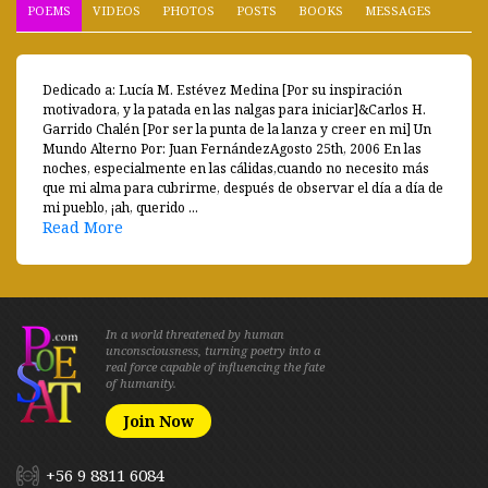
POEMS
VIDEOS
PHOTOS
POSTS
BOOKS
MESSAGES
Dedicado a: Lucía M. Estévez Medina [Por su inspiración
motivadora, y la patada en las nalgas para iniciar]&Carlos H.
Garrido Chalén [Por ser la punta de la lanza y creer en mi] Un
Mundo Alterno Por: Juan FernándezAgosto 25th, 2006 En las
noches, especialmente en las cálidas,cuando no necesito más
que mi alma para cubrirme, después de observar el día a día de
mi pueblo, ¡ah, querido ...
Read More
In a world threatened by human
unconsciousness, turning poetry into a
real force capable of influencing the fate
of humanity.
Join Now
+56 9 8811 6084