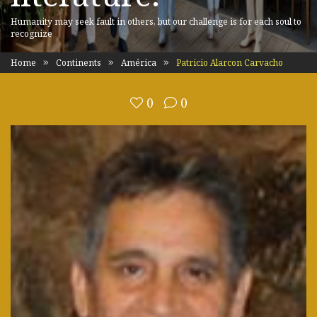
Humanity may seek fault in others, but our challenge is for each soul to
recognize
Home
Continents
América
Patricio Alarcon Carvacho
0
0