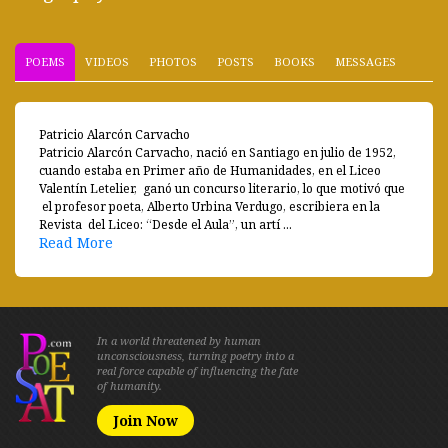
POEMS
VIDEOS
PHOTOS
POSTS
BOOKS
MESSAGES
Patricio Alarcón Carvacho
Patricio Alarcón Carvacho, nació en Santiago en julio de 1952,
cuando estaba en Primer año de Humanidades, en el Liceo
Valentín Letelier, ganó un concurso literario, lo que motivó que
el profesor poeta, Alberto Urbina Verdugo, escribiera en la
Revista del Liceo: “Desde el Aula”, un artí ...
Read More
In a world threatened by human
unconsciousness, turning poetry into a
real force capable of influencing the fate
of humanity.
Join Now