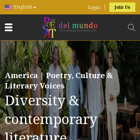
English
Join Us
Login
America | Poetry, Culture &
Literary Voices
Diversity &
contemporary
literature.