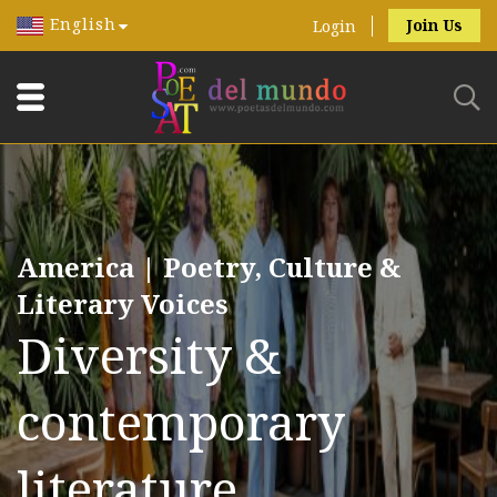
English
Join Us
Login
America | Poetry, Culture &
Literary Voices
Diversity &
contemporary
literature.