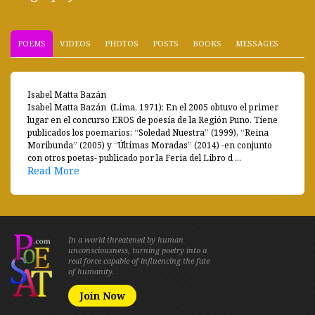
POEMS
VIDEOS
PHOTOS
POSTS
BOOKS
MESSAGES
Isabel Matta Bazán
Isabel Matta Bazán (Lima, 1971): En el 2005 obtuvo el primer
lugar en el concurso EROS de poesía de la Región Puno. Tiene
publicados los poemarios: “Soledad Nuestra” (1999), “Reina
Moribunda” (2005) y “Últimas Moradas” (2014) -en conjunto
con otros poetas- publicado por la Feria del Libro d ...
Read More
In a world threatened by human
unconsciousness, turning poetry into a
real force capable of influencing the fate
of humanity.
Join Now