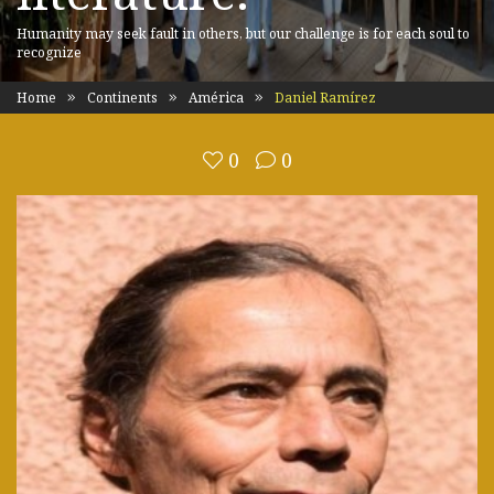
Humanity may seek fault in others, but our challenge is for each soul to
recognize
Home
Continents
América
Daniel Ramírez
0
0