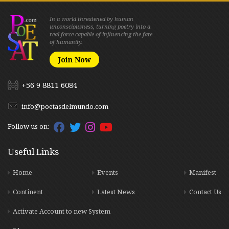
In a world threatened by human
unconsciousness, turning poetry into a
real force capable of influencing the fate
of humanity.
Join Now
+56 9 8811 6084
info@poetasdelmundo.com
Follow us on:
Useful Links
Home
Events
Manifest
Continent
Latest News
Contact Us
Activate Account to new System