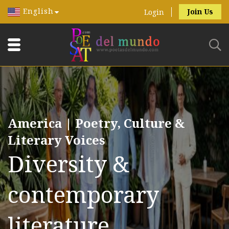
English
Join Us
Login
America | Poetry, Culture &
Literary Voices
Diversity &
contemporary
literature.