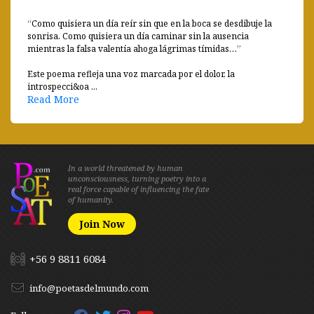
“Como quisiera un día reír sin que en la boca se desdibuje la
sonrisa. Como quisiera un día caminar sin la ausencia
mientras la falsa valentía ahoga lágrimas tímidas…”
Este poema refleja una voz marcada por el dolor, la
introspecci&oa ...
Read More
In a world threatened by human
unconsciousness, turning poetry into a
real force capable of influencing the fate
of humanity.
Join Now
+56 9 8811 6084
info@poetasdelmundo.com