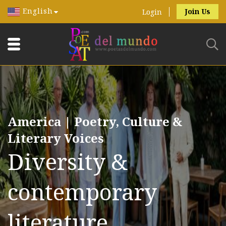
English
Join Us
Login
America | Poetry, Culture &
Literary Voices
Diversity &
contemporary
literature.