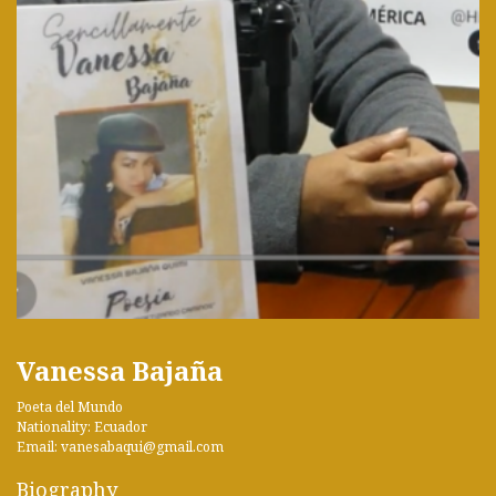
Vanessa Bajaña
Poeta del Mundo
Nationality: Ecuador
Email: vanesabaqui@gmail.com
Biography