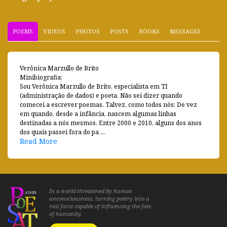
POEMS
VIDEOS
PHOTOS
POSTS
BOOKS
MESSAGES
Verônica Marzullo de Brito
Minibiografia:
Sou Verônica Marzullo de Brito, especialista em TI
(administração de dados) e poeta. Não sei dizer quando
comecei a escrever poemas. Talvez, como todos nós: De vez
em quando, desde a infância, nascem algumas linhas
destinadas a nós mesmos. Entre 2000 e 2010, alguns dos anos
dos quais passei fora do pa ...
Read More
In a world threatened by human
unconsciousness, turning poetry into a
real force capable of influencing the fate
of humanity.