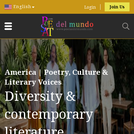
English
Join Us
Login
America | Poetry, Culture &
Literary Voices
Diversity &
contemporary
literature.