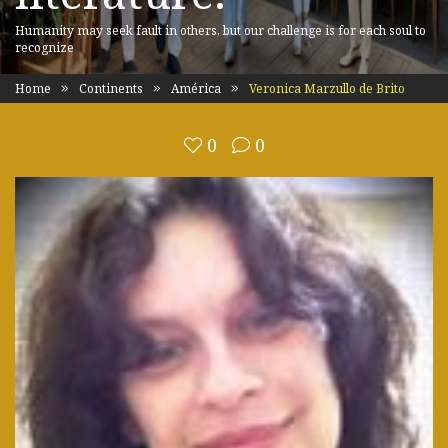
Humanity may seek fault in others, but our challenge is for each soul to
recognize
Home
Continents
América
Veronica Marzullo de Brito
0
0