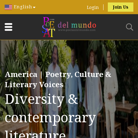
English
Join Us
Login
America | Poetry, Culture &
Literary Voices
Diversity &
contemporary
literature.