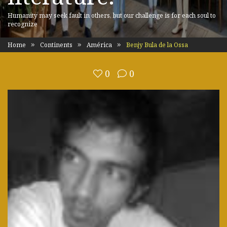
Humanity may seek fault in others, but our challenge is for each soul to
recognize
Home
Continents
América
Benjy Bula de la Ossa
0
0