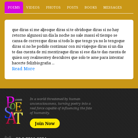
POEMS
VIDEOS
PHOTOS
POSTS
BOOKS
MESSAGES
que diras si me aljeoque diras si te olvidoque diras si no hay
retorno algunosi un dia la noche no sale massi el tiempo se
cansa de correr.que diras si todo lo que tengo ya no lo tengoque
diras si no he podido continuar con mi viajeque diras si un dia
te das cuenta de mi mentiraque diras si ese dia te das cuenta de
quien soy realmentey descubres que solo te ame para intentar
hacerte felizbiografia ...
Read More
In a world threatened by human
unconsciousness, turning poetry into a
real force capable of influencing the fate
of humanity.
Join Now