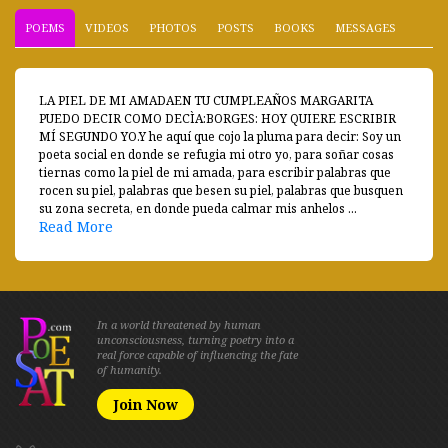
POEMS
VIDEOS
PHOTOS
POSTS
BOOKS
MESSAGES
LA PIEL DE MI AMADAEN TU CUMPLEAÑOS MARGARITA
PUEDO DECIR COMO DECÌA:BORGES: HOY QUIERE ESCRIBIR
MÍ SEGUNDO YO.Y he aquí que cojo la pluma para decir: Soy un
poeta social en donde se refugia mi otro yo, para soñar cosas
tiernas como la piel de mi amada, para escribir palabras que
rocen su piel, palabras que besen su piel, palabras que busquen
su zona secreta, en donde pueda calmar mis anhelos ...
Read More
In a world threatened by human
unconsciousness, turning poetry into a
real force capable of influencing the fate
of humanity.
Join Now