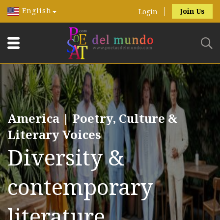
English
Join Us
Login
America | Poetry, Culture &
Literary Voices
Diversity &
contemporary
literature.