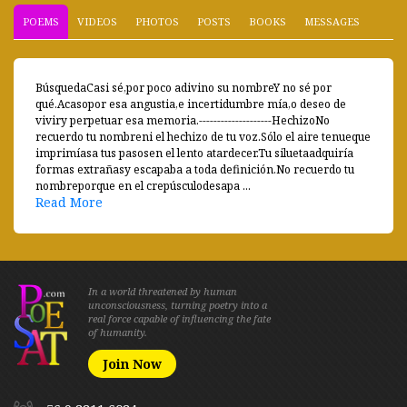
POEMS
VIDEOS
PHOTOS
POSTS
BOOKS
MESSAGES
BúsquedaCasi sé,por poco adivino su nombreY no sé por
qué.Acasopor esa angustia,e incertidumbre mía,o deseo de
viviry perpetuar esa memoria.--------------------HechizoNo
recuerdo tu nombreni el hechizo de tu voz.Sólo el aire tenueque
imprimíasa tus pasosen el lento atardecer.Tu siluetaadquiría
formas extrañasy escapaba a toda definición.No recuerdo tu
nombreporque en el crepúsculodesapa ...
Read More
In a world threatened by human
unconsciousness, turning poetry into a
real force capable of influencing the fate
of humanity.
Join Now