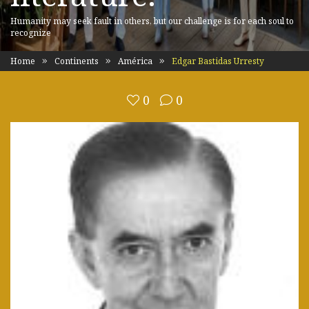
Humanity may seek fault in others, but our challenge is for each soul to
recognize
Home
Continents
América
Edgar Bastidas Urresty
0
0