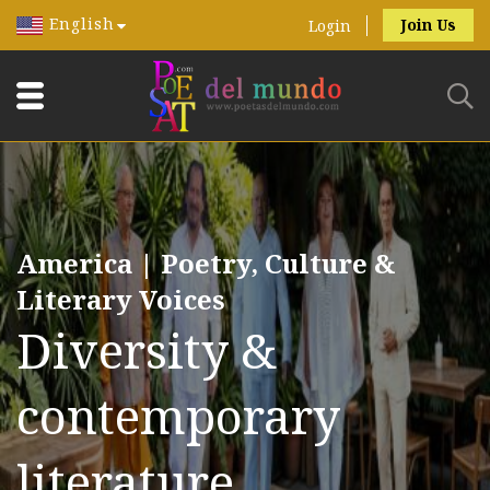
English
Join Us
Login
America | Poetry, Culture &
Literary Voices
Diversity &
contemporary
literature.