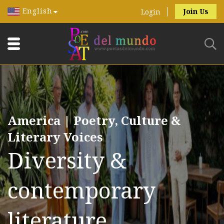
English
Join Us
Login
America | Poetry, Culture &
Literary Voices
Diversity &
contemporary
literature.