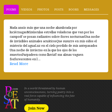
POEMS
VIDEOS
PHOTOS
POSTS
BOOKS
MESSAGES
Nada ansío más que una noche alumbrada por
luciérnagasMinúsculas estrellas voladoras que van por los
camposY se posan radiantes sobre flores nocturnasUna noche
de invisibles animales acuáticosQue susurre en mis oídos el
misterio del aguaLuz en el cielo perdido de mis antepasados
Una noche de invierno en la que los ojos de los
muertosParpadeen como lluviaY sus almas vaguen
fosforescentes en l ...
Read More
In a world threatened by human
unconsciousness, turning poetry into a
real force capable of influencing the fate
of humanity.
Join Now