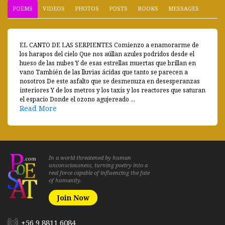
POEMS
VIDEOS
PHOTOS
POSTS
BOOKS
MESSAGES
EL CANTO DE LAS SERPIENTES Comienzo a enamorarme de
los harapos del cielo Que nos aúllan azules podridos desde el
hueso de las nubes Y de esas estrellas muertas que brillan en
vano También de las lluvias ácidas que tanto se parecen a
nosotros De este asfalto que se desmenuza en desesperanzas
interiores Y de los metros y los taxis y los reactores que saturan
el espacio Donde el ozono agujereado ...
Read More
In a world threatened by human
unconsciousness, turning poetry into a
real force capable of influencing the fate
of humanity.
Join Now
+56 9 8811 6084