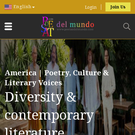
English
Join Us
Login
America | Poetry, Culture &
Literary Voices
Diversity &
contemporary
literature.