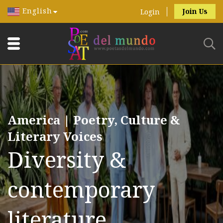
English
Join Us
Login
America | Poetry, Culture &
Literary Voices
Diversity &
contemporary
literature.