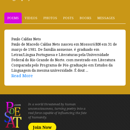
POEMS
VIDEOS
PHOTOS
POSTS
BOOKS
MESSAGES
Paulo Caldas Neto
Paulo de Macedo Caldas Neto nasceu em Mossoró/RN em 31 de
março de 1981. De família assuense, é graduado em
Letras/Língua Portuguesa e Literaturas pela Universidade
Federal do Rio Grande do Norte, com mestrado em Literatura
Comparada pelo Programa de Pós-graduação em Estudos da
Linguagem da mesma universidade. É dout ...
Read More
In a world threatened by human
unconsciousness, turning poetry into a
real force capable of influencing the fate
of humanity.
Join Now