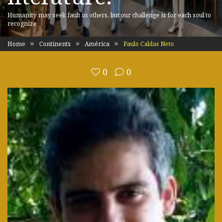
Humanity may seek fault in others, but our challenge is for each soul to
recognize
Home
Continents
América
Paulo Caldas Neto
0
0