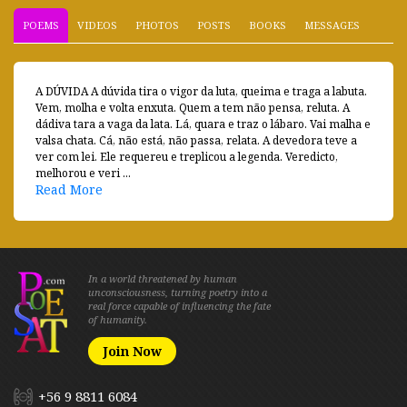
POEMS
VIDEOS
PHOTOS
POSTS
BOOKS
MESSAGES
A DÚVIDA A dúvida tira o vigor da luta, queima e traga a labuta.
Vem, molha e volta enxuta. Quem a tem não pensa, reluta. A
dádiva tara a vaga da lata. Lá, quara e traz o lábaro. Vai malha e
valsa chata. Cá, não está, não passa, relata. A devedora teve a
ver com lei. Ele requereu e treplicou a legenda. Veredicto,
melhorou e veri ...
Read More
In a world threatened by human
unconsciousness, turning poetry into a
real force capable of influencing the fate
of humanity.
Join Now
+56 9 8811 6084