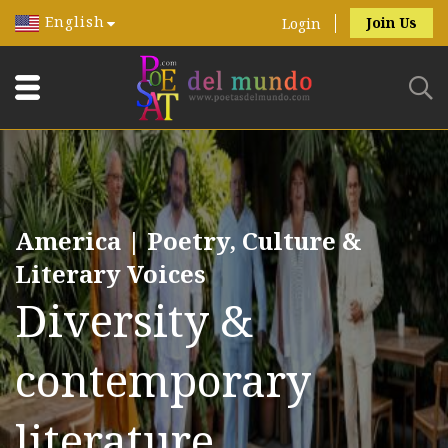
English
Join Us
Login
America | Poetry, Culture &
Literary Voices
Diversity &
contemporary
literature.