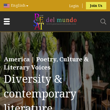
English
Join Us
Login
America | Poetry, Culture &
Literary Voices
Diversity &
contemporary
literature.