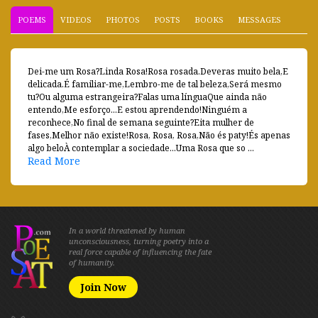
POEMS
VIDEOS
PHOTOS
POSTS
BOOKS
MESSAGES
Dei-me um Rosa?Linda Rosa!Rosa rosada.Deveras muito bela,E
delicada.É familiar-me,Lembro-me de tal beleza,Será mesmo
tu?Ou alguma estrangeira?Falas uma línguaQue ainda não
entendo,Me esforço...E estou aprendendo!Ninguém a
reconhece,No final de semana seguinte?Eita mulher de
fases,Melhor não existe!Rosa, Rosa, Rosa,Não és paty!És apenas
algo beloÀ contemplar a sociedade...Uma Rosa que so ...
Read More
In a world threatened by human
unconsciousness, turning poetry into a
real force capable of influencing the fate
of humanity.
Join Now