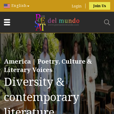
English
Join Us
Login
America | Poetry, Culture &
Literary Voices
Diversity &
contemporary
literature.