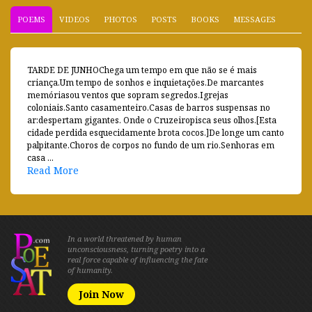
POEMS
VIDEOS
PHOTOS
POSTS
BOOKS
MESSAGES
TARDE DE JUNHOChega um tempo em que não se é mais
criança.Um tempo de sonhos e inquietações.De marcantes
memóriasou ventos que sopram segredos.Igrejas
coloniais.Santo casamenteiro.Casas de barros suspensas no
ar:despertam gigantes. Onde o Cruzeiropisca seus olhos.[Esta
cidade perdida esquecidamente brota cocos.]De longe um canto
palpitante.Choros de corpos no fundo de um rio.Senhoras em
casa ...
Read More
In a world threatened by human
unconsciousness, turning poetry into a
real force capable of influencing the fate
of humanity.
Join Now