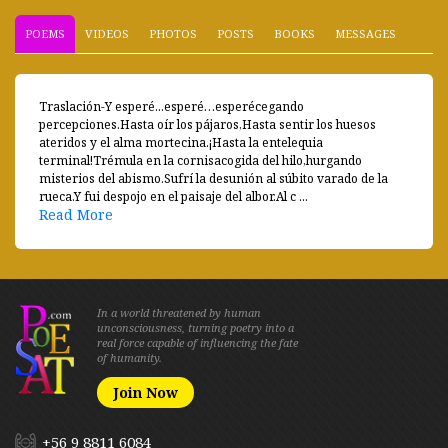
POEMS
VIDEOS
PHOTOS
POSTS
BOOKS
MESSAGES
Traslación-Y esperé...esperé…esperécegando
percepciones.Hasta oír los pájaros,Hasta sentir los huesos
ateridos y el alma mortecina.¡Hasta la entelequia
terminal!Trémula en la cornisacogida del hilo,hurgando
misterios del abismo.Sufrí la desunión al súbito varado de la
rueca.Y fui despojo en el paisaje del albor.Al c ...
Read More
In a world threatened by human
unconsciousness, turning poetry into a
real force capable of influencing the fate
of humanity.
Join Now
+56 9 8811 6084