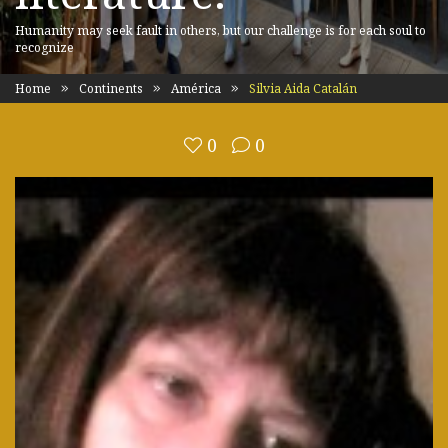
Humanity may seek fault in others, but our challenge is for each soul to
recognize
Home
Continents
América
Silvia Aida Catalán
0
0