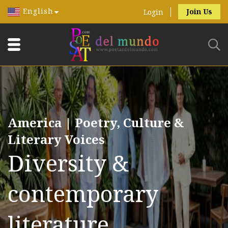
English
Join Us
Login
America | Poetry, Culture &
Literary Voices
Diversity &
contemporary
literature.