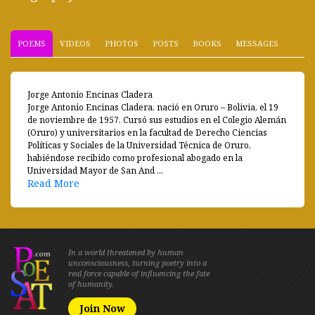
POEMS
VIDEOS
PHOTOS
POSTS
BOOKS
MESSAGES
Jorge Antonio Encinas Cladera
Jorge Antonio Encinas Cladera, nació en Oruro – Bolivia, el 19
de noviembre de 1957. Cursó sus estudios en el Colegio Alemán
(Oruro) y universitarios en la facultad de Derecho Ciencias
Políticas y Sociales de la Universidad Técnica de Oruro,
habiéndose recibido como profesional abogado en la
Universidad Mayor de San And ...
Read More
In a world threatened by human
unconsciousness, turning poetry into a
real force capable of influencing the fate
of humanity.
Join Now