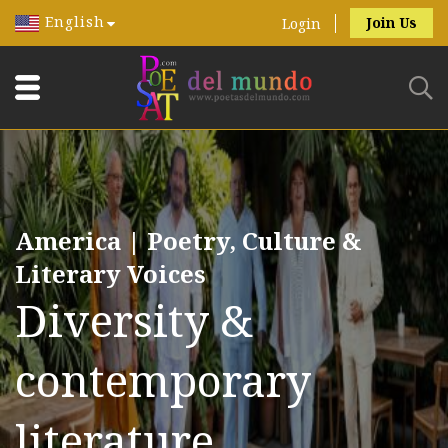
English
Join Us
Login
America | Poetry, Culture &
Literary Voices
Diversity &
contemporary
literature.