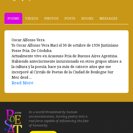
POEMS
VIDEOS
PHOTOS
POSTS
BOOKS
MESSAGES
Oscar Alfonso Vera
Yo Oscar Alfonso Vera Nací el 30 de octubre de 1936 Justiniano
Posse Pcia. De Córdoba.
Actualmente vivo en Acassuso Pcia de Buenos Aires Agentina.
Habiendo anteriormente incursionado en otros grupos afines a
la cultura y la poesía, hace ya más de catorce años que me
incorporé al Circulo de Poetas de la Ciudad de Boulogne Sur
Mer, desd ...
Read More
In a world threatened by human
unconsciousness, turning poetry into a
real force capable of influencing the fate
of humanity.