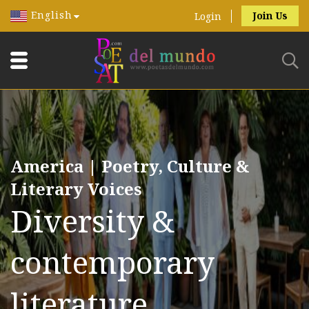
English
Join Us
Login
America | Poetry, Culture &
Literary Voices
Diversity &
contemporary
literature.