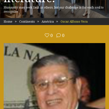
Humanity may seek fault in others, but our challenge is for each soul to
recognize
Home
Continents
América
Oscar Alfonso Vera
0
0