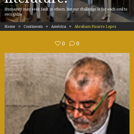
Humanity may seek fault in others, but our challenge is for each soul to
recognize
Home
Continents
América
Abraham Pizarro Lopez
0
0