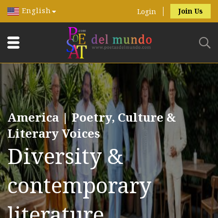
English
Join Us
Login
America | Poetry, Culture &
Literary Voices
Diversity &
contemporary
literature.