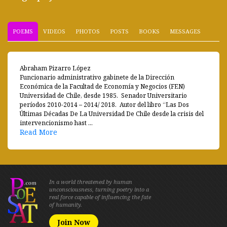
POEMS
VIDEOS
PHOTOS
POSTS
BOOKS
MESSAGES
Abraham Pizarro López
Funcionario administrativo gabinete de la Dirección
Económica de la Facultad de Economía y Negocios (FEN)
Universidad de Chile, desde 1985. Senador Universitario
períodos 2010-2014 – 2014/ 2018. Autor del libro “Las Dos
Últimas Décadas De La Universidad De Chile desde la crisis del
intervencionismo hast ...
Read More
In a world threatened by human
unconsciousness, turning poetry into a
real force capable of influencing the fate
of humanity.
Join Now