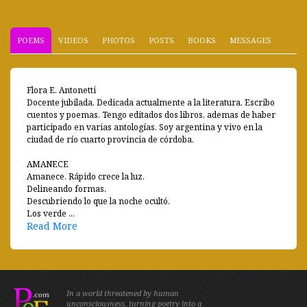
POEMS
VIDEOS
PHOTOS
POSTS
BOOKS
MESSAGES
Flora E. Antonetti
Docente jubilada. Dedicada actualmente a la literatura. Escribo
cuentos y poemas. Tengo editados dos libros, ademas de haber
participado en varias antologías. Soy argentina y vivo en la
ciudad de río cuarto provincia de córdoba.
AMANECE
Amanece. Rápido crece la luz.
Delineando formas.
Descubriendo lo que la noche ocultó.
Los verde ...
Read More
In a world threatened by human
unconsciousness, turning poetry into a