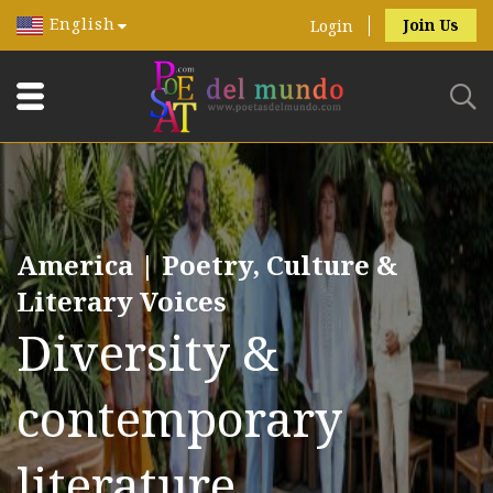
English
Join Us
Login
America | Poetry, Culture &
Literary Voices
Diversity &
contemporary
literature.