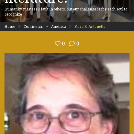
Humanity may seek fault in others, but our challenge is for each soul to
recognize
Home
Continents
América
Flora E. Antonetti
0
0