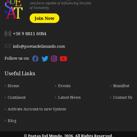
real force capable of influencing the fate
of humanity.
Join Now
+56 9 8811 6084
info@poetasdelmundo.com
Follow us on:
Useful Links
Home
Events
Manifest
Continent
Latest News
Contact Us
Activate Account to new System
Blog
© Poetas Del Mundo. 2026. All Rights Reserved.