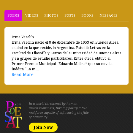
POEMS
VIDEOS
PHOTOS
POSTS
BOOKS
MESSAGES
Irma Verolín
Irma Verolín nació el 8 de diciembre de 1953 en Buenos Aires,
ciudad en la que reside, la Argentina. Estudió Letras en la
Facultad de Filosofía y Letras de la Universidad de Buenos Aires
y en grupos de estudio particulares. Entre otros, obtuvo el
Primer Premio Municipal “Eduardo Mallea” (por su novela
inédita “La m ...
Read More
In a world threatened by human
unconsciousness, turning poetry into a
real force capable of influencing the fate
of humanity.
Join Now