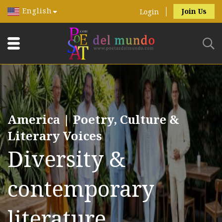
English
Join Us
Login
America | Poetry, Culture &
Literary Voices
Diversity &
contemporary
literature.