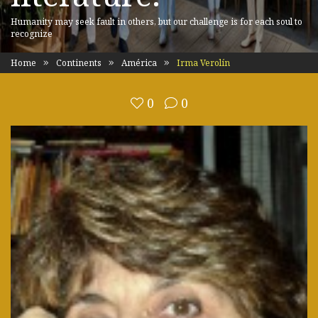
Humanity may seek fault in others, but our challenge is for each soul to
recognize
Home
Continents
América
Irma Verolín
0
0