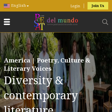
English
Join Us
Login
America | Poetry, Culture &
Literary Voices
Diversity &
contemporary
literature.