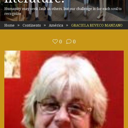
Humanity may seek fault in others, but our challenge is for each soul to
recognize
Home
Continents
América
GRACIELA REVECO MANZANO
0
0