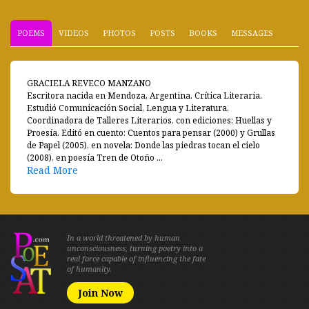
POEMS
VIDEOS
PHOTOS
POSTS
BOOKS
MESSAGES
GRACIELA REVECO MANZANO
Escritora nacida en Mendoza, Argentina. Crítica Literaria.
Estudió Comunicación Social, Lengua y Literatura.
Coordinadora de Talleres Literarios, con ediciones: Huellas y
Proesía. Editó en cuento: Cuentos para pensar (2000) y Grullas
de Papel (2005), en novela: Donde las piedras tocan el cielo
(2008), en poesía Tren de Otoño ...
Read More
In a world threatened by human
unconsciousness, turning poetry into a
real force capable of influencing the fate
of humanity.
Join Now