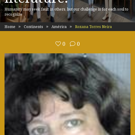
Humanity may seek fault in others, but our challenge is for each soul to
recognize
Home
Continents
América
Roxana Torres Neira
0
0