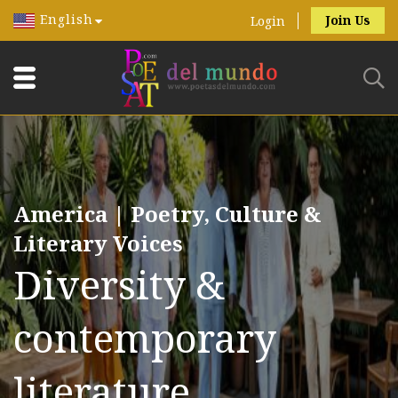
English
Join Us
Login
America | Poetry, Culture &
Literary Voices
Diversity &
contemporary
literature.