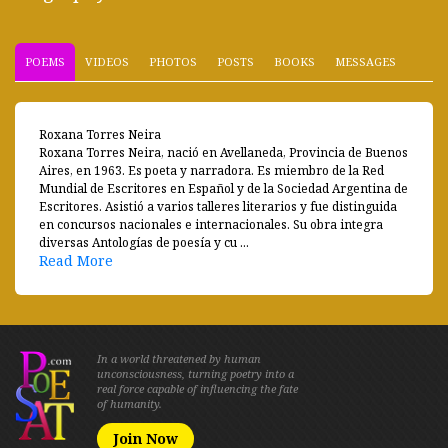
POEMS
VIDEOS
PHOTOS
POSTS
BOOKS
MESSAGES
Roxana Torres Neira
Roxana Torres Neira, nació en Avellaneda, Provincia de Buenos
Aires, en 1963. Es poeta y narradora. Es miembro de la Red
Mundial de Escritores en Español y de la Sociedad Argentina de
Escritores. Asistió a varios talleres literarios y fue distinguida
en concursos nacionales e internacionales. Su obra integra
diversas Antologías de poesía y cu ...
Read More
In a world threatened by human
unconsciousness, turning poetry into a
real force capable of influencing the fate
of humanity.
Join Now