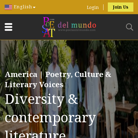
English
Join Us
Login
America | Poetry, Culture &
Literary Voices
Diversity &
contemporary
literature.