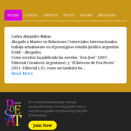
POEMS
VIDEOS
PHOTOS
POSTS
BOOKS
MESSAGES
Carlos Alejandro Nahas.
Abogado y Master en Relaciones Comerciales Internacionales,
trabaja actualmente en el prestigioso estudio jurídico argentino
EG&F – Abogados.
Como escritor, ha publicado las novelas “Don José” (2007,
Editorial Creadores Argentinos), y “El Retorno de Eva Perón”
(2011, Editorial L.V.), como así también ha ...
Read More
In a world threatened by human
unconsciousness, turning poetry into a
real force capable of influencing the fate
of humanity.
Join Now