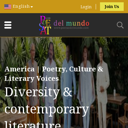
English
Join Us
Login
America | Poetry, Culture &
Literary Voices
Diversity &
contemporary
literature.