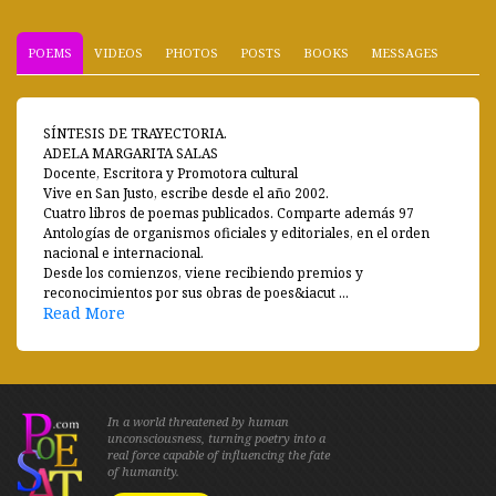
POEMS
VIDEOS
PHOTOS
POSTS
BOOKS
MESSAGES
SÍNTESIS DE TRAYECTORIA.
ADELA MARGARITA SALAS
Docente, Escritora y Promotora cultural
Vive en San Justo, escribe desde el año 2002.
Cuatro libros de poemas publicados. Comparte además 97
Antologías de organismos oficiales y editoriales, en el orden
nacional e internacional.
Desde los comienzos, viene recibiendo premios y
reconocimientos por sus obras de poes&iacut ...
Read More
In a world threatened by human
unconsciousness, turning poetry into a
real force capable of influencing the fate
of humanity.