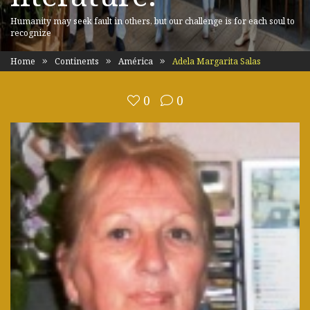
Humanity may seek fault in others, but our challenge is for each soul to
recognize
Home
Continents
América
Adela Margarita Salas
0
0