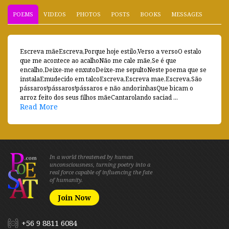
POEMS
VIDEOS
PHOTOS
POSTS
BOOKS
MESSAGES
Escreva mãeEscreva,Porque hoje estilo,Verso a versoO estalo
que me acontece ao acalhoNão me cale mãe,Se é que
encalho,Deixe-me enxutoDeixe-me sepultoNeste poema que se
instalaEmudecido em talcoEscreva,Escreva mae,Escreva,São
pássaros!pássaros!pássaros e não andorinhasQue bicam o
arroz feito dos seus filhos mãeCantarolando saciad ...
Read More
In a world threatened by human
unconsciousness, turning poetry into a
real force capable of influencing the fate
of humanity.
Join Now
+56 9 8811 6084