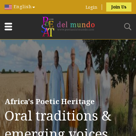
English
Join Us
Login
Africa's Poetic Heritage
Oral traditions &
emerging voices.