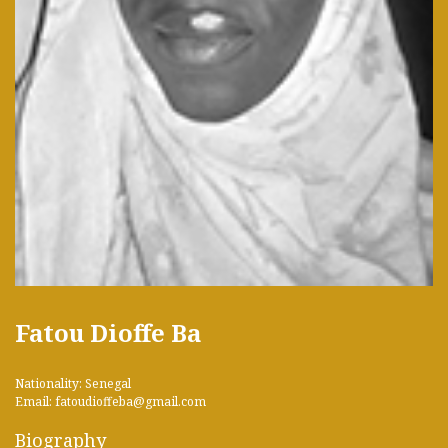
Fatou Dioffe Ba
Nationality: Senegal
Email: fatoudioffeba@gmail.com
Biography