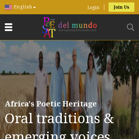
English
Join Us
Login
Africa's Poetic Heritage
Oral traditions &
emerging voices.