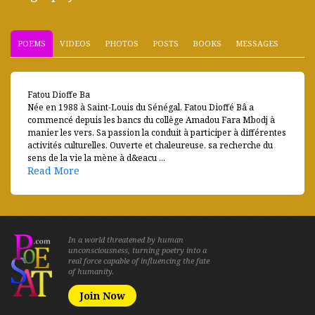
POEMS
VIDEOS
PHOTOS
POSTS
BOOKS
MESSAGES
Fatou Dioffe Ba
Née en 1988 à Saint-Louis du Sénégal, Fatou Dioffé Bâ a
commencé depuis les bancs du collège Amadou Fara Mbodj à
manier les vers. Sa passion la conduit à participer à différentes
activités culturelles. Ouverte et chaleureuse, sa recherche du
sens de la vie la mène à d&eacu ...
Read More
In a world threatened by human
unconsciousness, turning poetry into a
real force capable of influencing the fate
of humanity.
Join Now