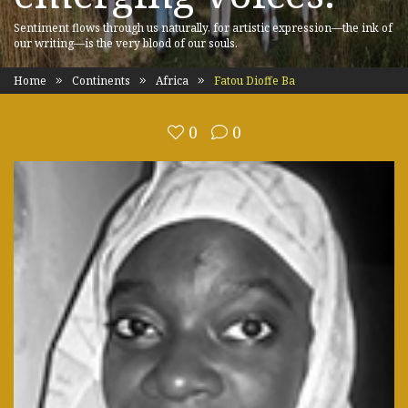
Sentiment flows through us naturally, for artistic expression—the ink of
our writing—is the very blood of our souls.
Home
Continents
Africa
Fatou Dioffe Ba
0
0