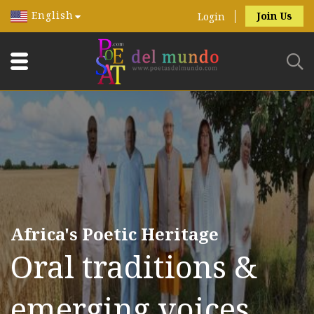
English
Join Us
Login
Africa's Poetic Heritage
Oral traditions &
emerging voices.