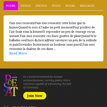
POEMS
VIDEOS
PHOTOS
POSTS
BOOKS
MESSAGES
Fais-moi ressentirFais-moi ressentir cette brise que tu
humesQuand tu sors à l'aube un petit momentPour profiter de
l'air frais sous la brumeEt reprendre un peu de courage en un
instant Fais-moi ressentir ces fines gouttes de pluieQuand tu te
ballades seul hors du bercailPour savourer un peu de ta solitude
et puisEtreindre fermement un bonheur sans pareil Fais-moi
ressentir la chaleur de ces dune ...
Read More
In a world threatened by human
unconsciousness, turning poetry into a
real force capable of influencing the fate
of humanity.
Join Now