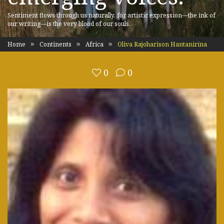
Sentiment flows through us naturally, for artistic expression—the ink of
our writing—is the very blood of our souls.
Home
Continents
Africa
Oliva Rajoharison Hantanirina
0
0