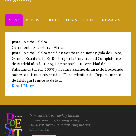
POEMS
VIDEOS
PHOTOS
POSTS
BOOKS
MESSAGES
Justo Bolekia Boleka
Continental Secretary - Africa
Justo Bolekia Boleka nació en Santiago de Baney (isla de Bioko,
Guinea Ecuatorial). Es Doctor por la Universidad Complutense
de Madrid (desde 1986), Doctor por la Universidad de
Salamanca (desde 2007) y Premio Extraordinario de Doctorado
por esta misma universidad. Es catedrático del Departamento
de Filología Francesa de la ...
Read More
In a world threatened by human
unconsciousness, turning poetry into a
real force capable of influencing the fate
of humanity.