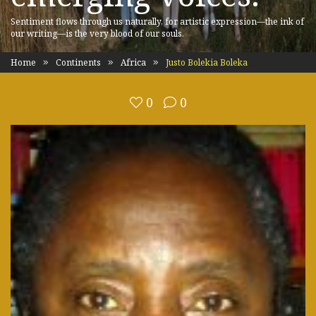
Sentiment flows through us naturally, for artistic expression—the ink of
our writing—is the very blood of our souls.
Home
Continents
Africa
Justo Bolekia Boleka
0
0