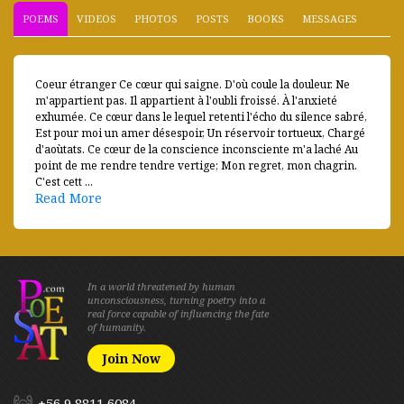
POEMS
VIDEOS
PHOTOS
POSTS
BOOKS
MESSAGES
Coeur étranger Ce cœur qui saigne. D'où coule la douleur. Ne
m'appartient pas. Il appartient à l'oubli froissé. À l'anxieté
exhumée. Ce cœur dans le lequel retenti l'écho du silence sabré,
Est pour moi un amer désespoir, Un réservoir tortueux, Chargé
d'aoùtats. Ce cœur de la conscience inconsciente m'a laché Au
point de me rendre tendre vertige; Mon regret, mon chagrin.
C'est cett ...
Read More
In a world threatened by human
unconsciousness, turning poetry into a
real force capable of influencing the fate
of humanity.
Join Now
+56 9 8811 6084