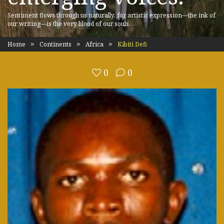
Sentiment flows through us naturally, for artistic expression—the ink of
our writing—is the very blood of our souls.
Home
Continents
Africa
Kibiti Defi
0
0