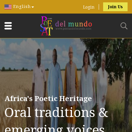
English
Join Us
Login
Africa's Poetic Heritage
Oral traditions &
emerging voices.