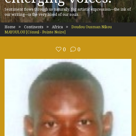
Sentiment flows through us naturally, for artistic expression—the ink of
our writing—is the very blood of our souls.
Home
Continents
Africa
Doudou Ousman Nikou
MAYOULOU [Cónsul - Pointe Noire]
0
0