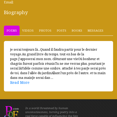
Email:
Biography
POEMS
VIDEOS
PHOTOS
POSTS
BOOKS
MESSAGES
je serai toujours là...Quand il faudra partir pour le dernier
voyage,Au grand livre du temps, tout en bas de la
page.J'apposerai mon nom, clôturant une vieOù bonheur et
chagrin furent parfois réunisTu ne me verras plus, pourtant je
serai làFidèle comme une ombre, attaché à tes pasJe serai près
de toi, dans l'allée du jardinAllant l'un près de l'autre, et ta main
dans ma mainJe serai dan ...
Read More
In a world threatened by human
unconsciousness, turning poetry into a
real force capable of influencing the fate