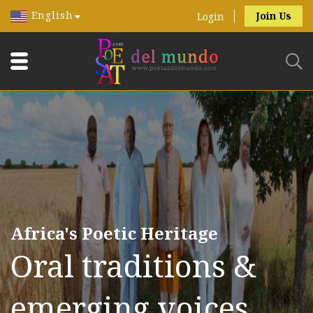
English
Join Us
Login
Africa's Poetic Heritage
Oral traditions &
emerging voices.