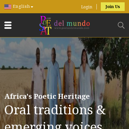
English
Join Us
Login
Africa's Poetic Heritage
Oral traditions &
emerging voices.