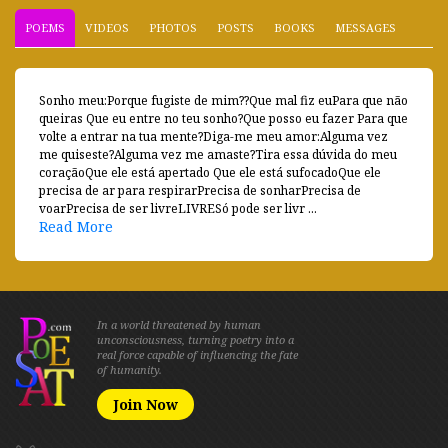
POEMS
VIDEOS
PHOTOS
POSTS
BOOKS
MESSAGES
Sonho meu:Porque fugiste de mim??Que mal fiz euPara que não
queiras Que eu entre no teu sonho?Que posso eu fazer Para que
volte a entrar na tua mente?Diga-me meu amor:Alguma vez
me quiseste?Alguma vez me amaste?Tira essa dúvida do meu
coraçãoQue ele está apertado Que ele está sufocadoQue ele
precisa de ar para respirarPrecisa de sonharPrecisa de
voarPrecisa de ser livreLIVRESó pode ser livr ...
Read More
In a world threatened by human
unconsciousness, turning poetry into a
real force capable of influencing the fate
of humanity.
Join Now