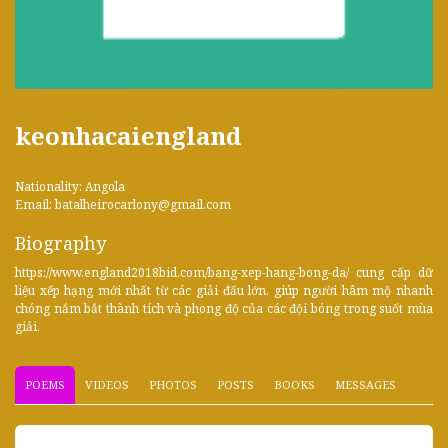
keonhacaiengland
Nationality: Angola
Email: batalheirocarlony@gmail.com
Biography
https://www.england2018bid.com/bang-xep-hang-bong-da/ cung cấp dữ
liệu xếp hạng mới nhất từ các giải đấu lớn, giúp người hâm mộ nhanh
chóng nắm bắt thành tích và phong độ của các đội bóng trong suốt mùa
giải.
POEMS
VIDEOS
PHOTOS
POSTS
BOOKS
MESSAGES