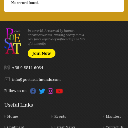
No record found.
In a world threatened by human
unconsciousness, turning poetry into a
real force capable of influencing the fate
of humanity.
Join Now
+56 9 8811 6084
info@poetasdelmundo.com
Follow us on:
Useful Links
Home
Events
Manifest
Continent
Latest News
Contact Us