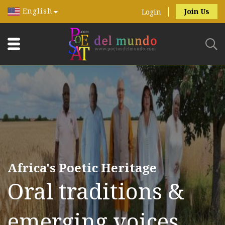
English
Join Us
Login
Africa's Poetic Heritage
Oral traditions &
emerging voices.