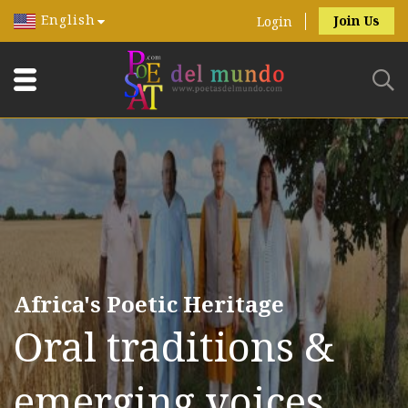
English
Join Us
Login
Africa's Poetic Heritage
Oral traditions &
emerging voices.