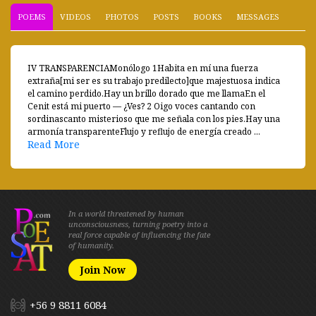
POEMS
VIDEOS
PHOTOS
POSTS
BOOKS
MESSAGES
IV TRANSPARENCIAMonólogo 1Habita en mí una fuerza
extraña[mi ser es su trabajo predilecto]que majestuosa indica
el camino perdido.Hay un brillo dorado que me llamaEn el
Cenit está mi puerto — ¿Ves? 2 Oigo voces cantando con
sordinascanto misterioso que me señala con los pies.Hay una
armonía transparenteFlujo y reflujo de energía creado ...
Read More
In a world threatened by human
unconsciousness, turning poetry into a
real force capable of influencing the fate
of humanity.
Join Now
+56 9 8811 6084