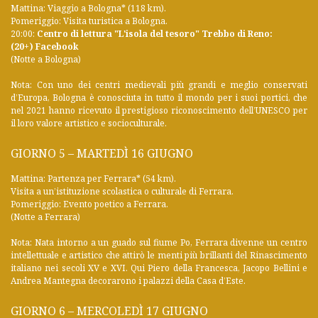
Mattina: Viaggio a Bologna* (118 km).
Pomeriggio: Visita turistica a Bologna.
20:00:
Centro di lettura "L'isola del tesoro" Trebbo di Reno:
(20+) Facebook
(Notte a Bologna)
Nota: Con uno dei centri medievali più grandi e meglio conservati
d’Europa, Bologna è conosciuta in tutto il mondo per i suoi portici, che
nel 2021 hanno ricevuto il prestigioso riconoscimento dell’UNESCO per
il loro valore artistico e socioculturale.
GIORNO 5 – MARTEDÌ 16 GIUGNO
Mattina: Partenza per Ferrara* (54 km).
Visita a un’istituzione scolastica o culturale di Ferrara.
Pomeriggio: Evento poetico a Ferrara.
(Notte a Ferrara)
Nota: Nata intorno a un guado sul fiume Po, Ferrara divenne un centro
intellettuale e artistico che attirò le menti più brillanti del Rinascimento
italiano nei secoli XV e XVI. Qui Piero della Francesca, Jacopo Bellini e
Andrea Mantegna decorarono i palazzi della Casa d’Este.
GIORNO 6 – MERCOLEDÌ 17 GIUGNO