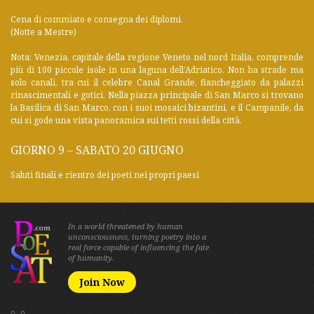
Cena di commiato e consegna dei diplomi.
(Notte a Mestre)
Nota: Venezia, capitale della regione Veneto nel nord Italia, comprende
più di 100 piccole isole in una laguna dell’Adriatico. Non ha strade ma
solo canali, tra cui il celebre Canal Grande, fiancheggiato da palazzi
rinascimentali e gotici. Nella piazza principale di San Marco si trovano
la Basilica di San Marco, con i suoi mosaici bizantini, e il Campanile, da
cui si gode una vista panoramica sui tetti rossi della città.
GIORNO 9 – SABATO 20 GIUGNO
Saluti finali e rientro dei poeti nei propri paesi
In a world threatened by human
unconsciousness, turning poetry into a
real force capable of influencing the fate
of humanity.
Join Now