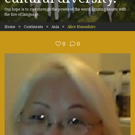
Our hope is to rise through the power of the word, igniting hearts with
the fire of language.
Home
Continents
Asia
Alice Hanashiro
0
0