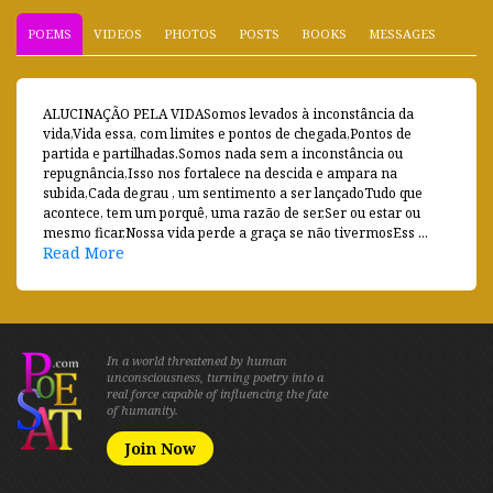
POEMS
VIDEOS
PHOTOS
POSTS
BOOKS
MESSAGES
ALUCINAÇÃO PELA VIDASomos levados à inconstância da
vida,Vida essa, com limites e pontos de chegada,Pontos de
partida e partilhadas.Somos nada sem a inconstância ou
repugnância,Isso nos fortalece na descida e ampara na
subida,Cada degrau , um sentimento a ser lançadoTudo que
acontece, tem um porquê, uma razão de ser,Ser ou estar ou
mesmo ficar,Nossa vida perde a graça se não tivermosEss ...
Read More
In a world threatened by human
unconsciousness, turning poetry into a
real force capable of influencing the fate
of humanity.
Join Now