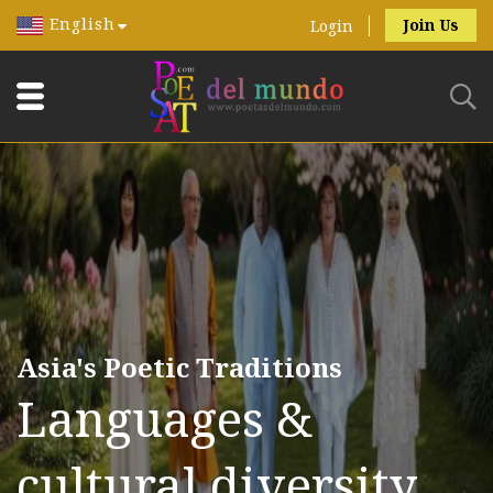
English
Join Us
Login
Asia's Poetic Traditions
Languages &
cultural diversity.